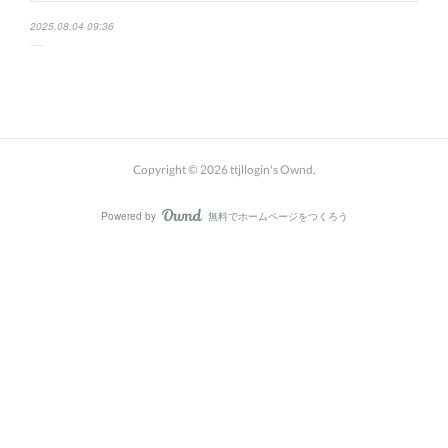
2025.08.04 09:36
Copyright ©
2026
ttjllogin's Ownd
.
Powered by
無料でホームページをつくろう
AmebaOwnd
フォロー