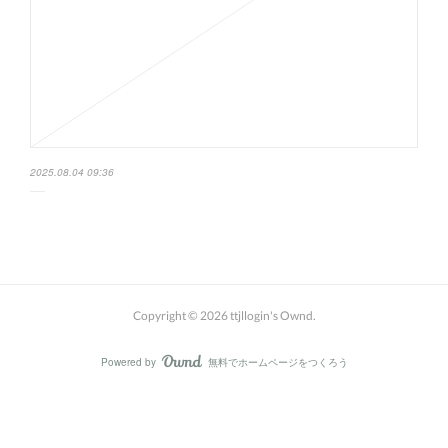
2025.08.04 09:36
Copyright ©
2026
ttjllogin's Ownd
.
Powered by
無料でホームページをつくろう
AmebaOwnd
フォロー